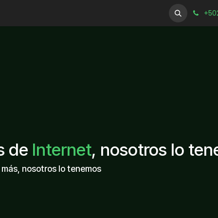
sotros
Servicios
Centro de Soporte
+50
s de
Internet
, nosotros lo te
y más, nosotros lo tenemos