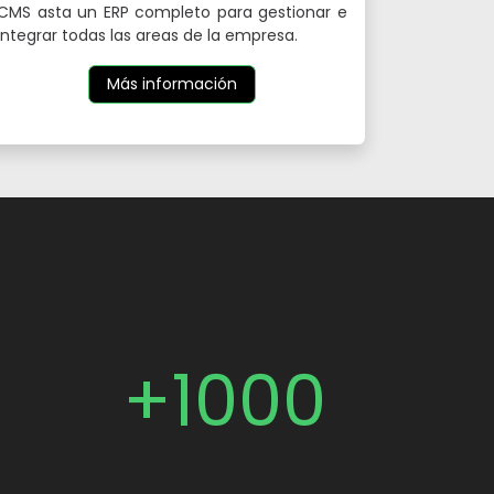
CMS asta un ERP completo para gestionar e
integrar todas las areas de la empresa.
Más información
+1000