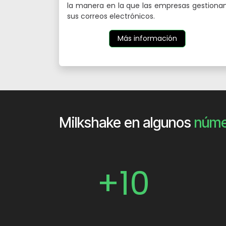
la manera en la que las empresas gestiona
sus correos electrónicos.
Más información
Milkshake en algunos
núme
+10