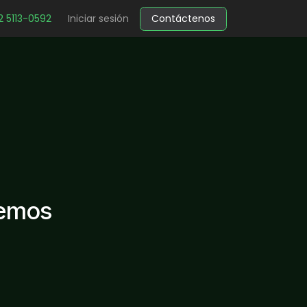
2 5113-0592
Iniciar sesión
Contáctenos
nemos