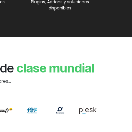
as
Plugins, Addons y soluciones
disponibles
 de
clase mundial
es...