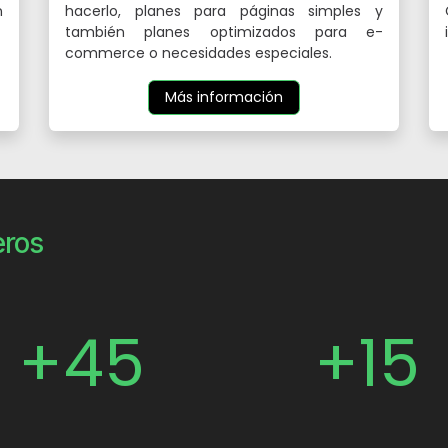
n
hacerlo, planes para páginas simples y
también planes optimizados para e-
commerce o necesidades especiales.
Más información
ros
+45
+15