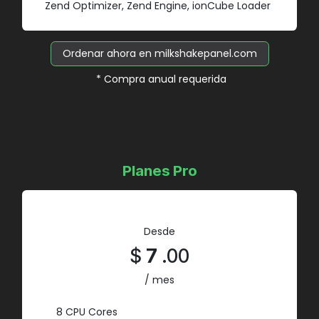
Zend Optimizer, Zend Engine, ionCube Loader
Ordenar ahora en milkshakepanel.com
* Compra anual requerida
Planes Pro
Desde
$
7
.00
/ mes
8 CPU Cores