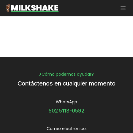
Ir al contenido
¿Cómo podemos ayudar?
Contáctenos en cualquier momento
WhatsApp
502 5113-0592
Correo electrónico: